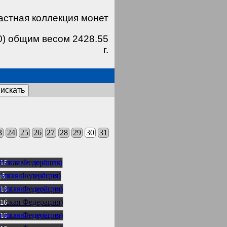
астная коллекция монет
0) общим весом 2428.55
г.
искать
3
24
25
26
27
28
29
30
31
016
16
016
016
016