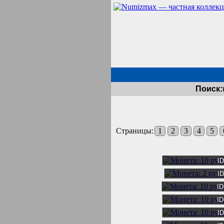
Поиск:
Страницы:
1
2
3
4
5
I
I
I
I
I