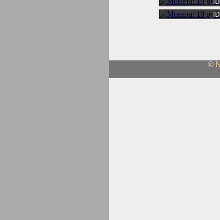
I
I
©