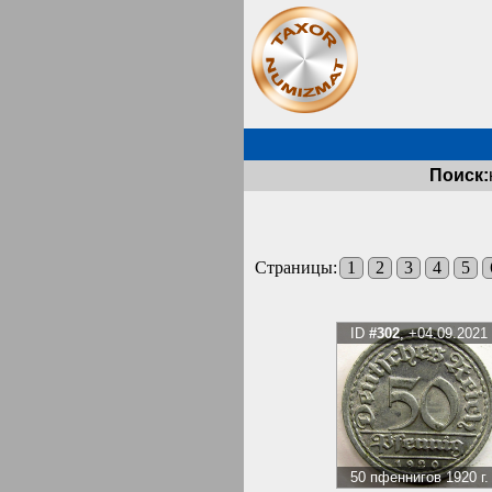
Поиск:
Страницы:
1
2
3
4
5
ID
#302
, +04.09.2021
50 пфеннигов 1920 г.