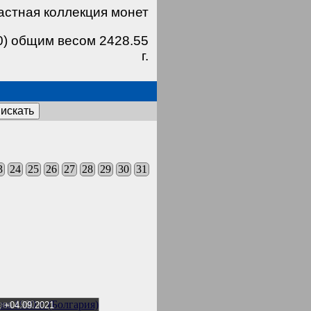
астная коллекция монет
0) общим весом 2428.55
г.
искать
3
24
25
26
27
28
29
30
31
ева 1930 г.
, +04.09.2021