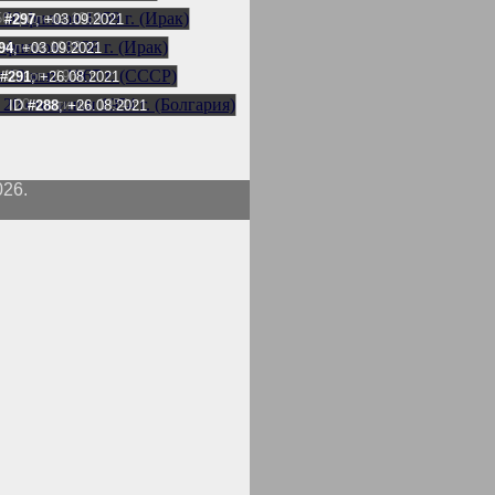
50 филсов 1959 г.
D
#297
, +03.09.2021
филсов 1938 г.
94
, +03.09.2021
10 коп. 1967 г.
#291
, +26.08.2021
20 стотинки 1954 г.
ID
#288
, +26.08.2021
026.