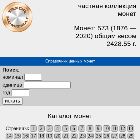
частная коллекция
монет
Монет: 573 (1876 —
2020) общим весом
2428.55 г.
Справочник ценных монет
Поиск:
номинал
единица
год
искать
Каталог монет
Страницы:
1
2
3
4
5
6
7
8
9
10
11
12
13
14
15
16
17
18
19
20
21
22
23
24
25
26
27
28
29