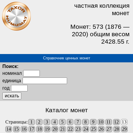
частная коллекция
монет
Монет: 573 (1876 —
2020) общим весом
2428.55 г.
Справочник ценных монет
Поиск:
номинал
единица
год
искать
Каталог монет
Страницы:
1
2
3
4
5
6
7
8
9
10
11
12
13
14
15
16
17
18
19
20
21
22
23
24
25
26
27
28
29