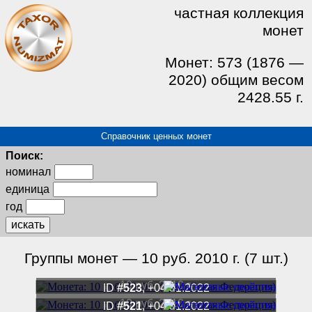
частная коллекция
монет
Монет: 573 (1876 —
2020) общим весом
2428.55 г.
Справочник ценных монет
Поиск:
номинал
единица
год
искать
Группы монет — 10 руб. 2010 г. (7 шт.)
10 руб. 2010 г.
ID
#523
, +04.01.2022
10 руб. 2010 г.
ID
#521
, +04.01.2022