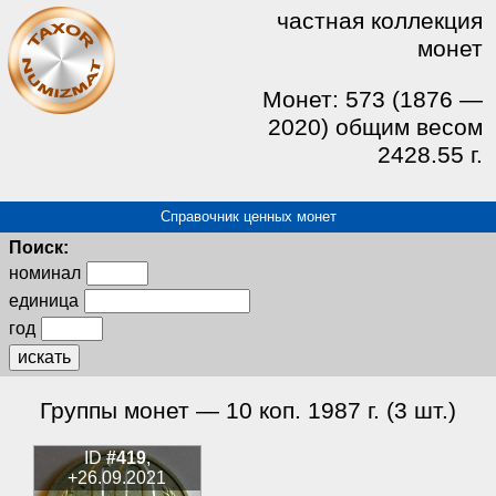
частная коллекция
монет
Монет: 573 (1876 —
2020) общим весом
2428.55 г.
Справочник ценных монет
Поиск:
номинал
единица
год
искать
Группы монет — 10 коп. 1987 г. (3 шт.)
ID
#419
,
+26.09.2021