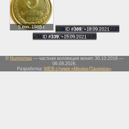
5 коп. 1988 г.
5 коп. 1988 г.
ID
#369
, +18.09.2021
5 коп. 1988 г.
ID
#339
, +15.09.2021
©
Numizmax
— частная коллекция монет. 30.10.2016 —
06.08.2026.
Разработка:
WEB-студия «Медиа-Пандора»
.