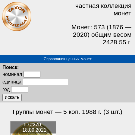
частная коллекция
монет
Монет: 573 (1876 —
2020) общим весом
2428.55 г.
Справочник ценных монет
Поиск:
номинал
единица
год
искать
Группы монет — 5 коп. 1988 г. (3 шт.)
ID
#370
,
+18.09.2021