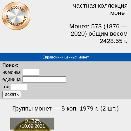
частная коллекция
монет
Монет: 573 (1876 —
2020) общим весом
2428.55 г.
Справочник ценных монет
Поиск:
номинал
единица
год
искать
Группы монет — 5 коп. 1979 г. (2 шт.)
ID
#325
,
+10.09.2021