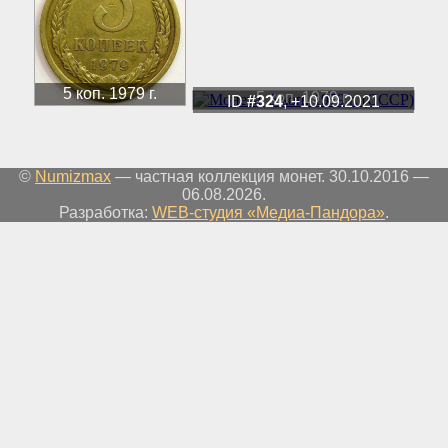
5 коп. 1979 г.
5 коп. 1979 г.
ID
#324
, +10.09.2021
©
Numizmax
— частная коллекция монет. 30.10.2016 —
06.08.2026.
Разработка:
WEB-студия «Медиа-Пандора»
.