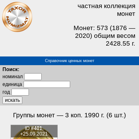
частная коллекция
монет
Монет: 573 (1876 —
2020) общим весом
2428.55 г.
Справочник ценных монет
Поиск:
номинал
единица
год
искать
Группы монет — 3 коп. 1990 г. (6 шт.)
ID
#401
,
+25.09.2021