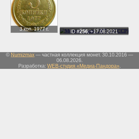
3 коп. 1977 г.
3 коп. 1977 г.
ID
#256
, +17.08.2021
©
Numizmax
— частная коллекция монет. 30.10.2016 —
06.08.2026.
Разработка:
WEB-студия «Медиа-Пандора»
.