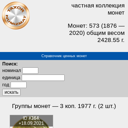
частная коллекция
монет
Монет: 573 (1876 —
2020) общим весом
2428.55 г.
Справочник ценных монет
Поиск:
номинал
единица
год
искать
Группы монет — 3 коп. 1977 г. (2 шт.)
ID
#364
,
+18.09.2021