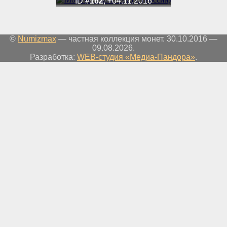
ID
#162
, +04.11.2016
©
Numizmax
— частная коллекция монет. 30.10.2016 —
09.08.2026.
Разработка:
WEB-студия «Медиа-Пандора»
.