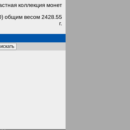
астная коллекция монет
0) общим весом 2428.55
г.
искать