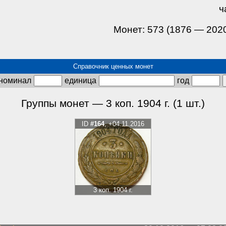
ч
Монет: 573 (1876 — 202
Справочник ценных монет
номинал
единица
год
Группы монет — 3 коп. 1904 г. (1 шт.)
ID
#164
, +04.11.2016
3 коп. 1904 г.