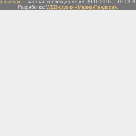
Numizmax
— частная коллекция монет. 30.10.2016 — 07.08.2
Разработка:
WEB-студия «Медиа-Пандора»
.