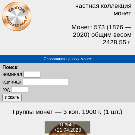
частная коллекция
монет
Монет: 573 (1876 —
2020) общим весом
2428.55 г.
Справочник ценных монет
Поиск:
номинал
единица
год
искать
Группы монет — 3 коп. 1900 г. (1 шт.)
ID
#551
,
+21.04.2023