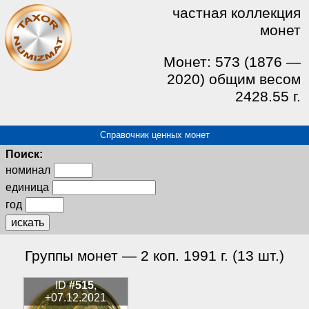
частная коллекция
монет
Монет: 573 (1876 —
2020) общим весом
2428.55 г.
Справочник ценных монет
Поиск:
номинал
единица
год
искать
Группы монет — 2 коп. 1991 г. (13 шт.)
ID
#515
,
+07.12.2021