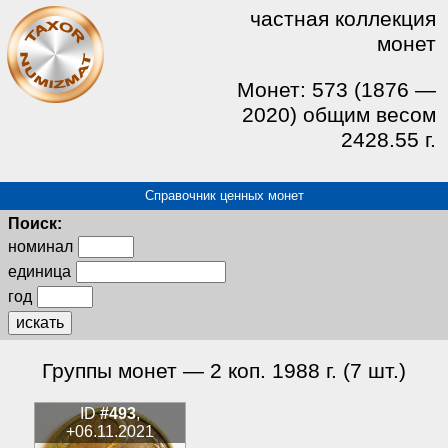
частная коллекция
монет
Монет: 573 (1876 —
2020) общим весом
2428.55 г.
Справочник ценных монет
Поиск:
номинал
единица
год
искать
Группы монет — 2 коп. 1988 г. (7 шт.)
ID
#493
,
+06.11.2021