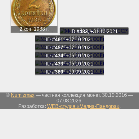
2 коп. 1988 г.
2 коп. 1988 г.
ID
#483
, +31.10.2021
2 коп. 1988 г.
ID
#461
, +07.10.2021
2 коп. 1988 г.
ID
#457
, +07.10.2021
2 коп. 1988 г.
ID
#434
, +05.10.2021
2 коп. 1988 г.
ID
#433
, +05.10.2021
2 коп. 1988 г.
ID
#380
, +19.09.2021
©
Numizmax
— частная коллекция монет. 30.10.2016 —
07.08.2026.
Разработка:
WEB-студия «Медиа-Пандора»
.