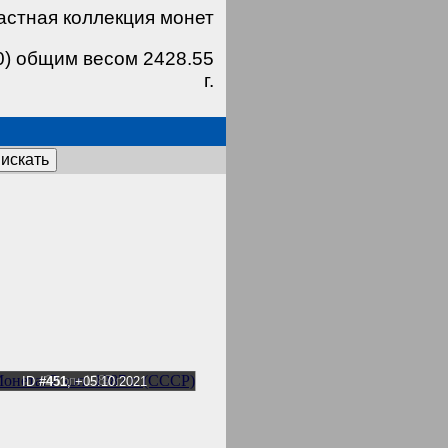
астная коллекция монет
0) общим весом 2428.55
г.
искать
2 коп. 1987 г.
ID
#451
, +05.10.2021