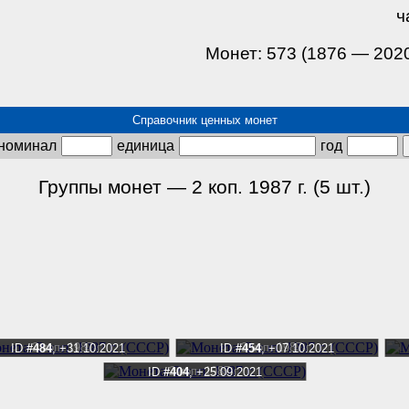
ч
Монет: 573 (1876 — 202
Справочник ценных монет
номинал
единица
год
Группы монет — 2 коп. 1987 г. (5 шт.)
2 коп. 1987 г.
2 коп. 1987 г.
ID
#484
, +31.10.2021
ID
#454
, +07.10.2021
2 коп. 1987 г.
ID
#404
, +25.09.2021