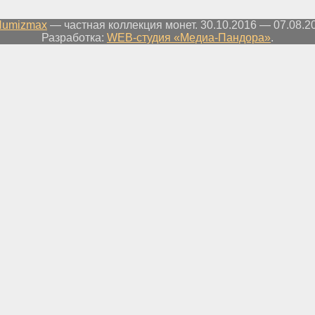
Numizmax
— частная коллекция монет. 30.10.2016 — 07.08.2
Разработка:
WEB-студия «Медиа-Пандора»
.