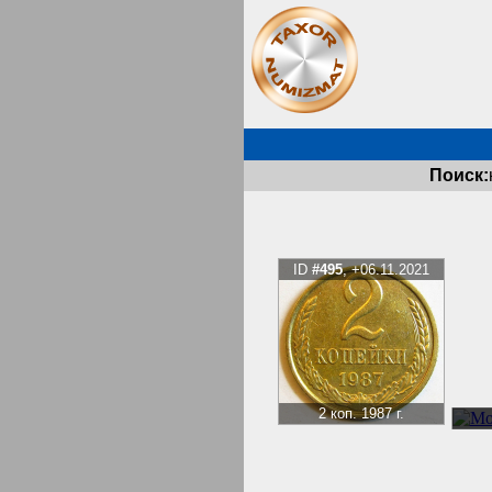
Поиск:
ID
#495
, +06.11.2021
2 коп. 1987 г.