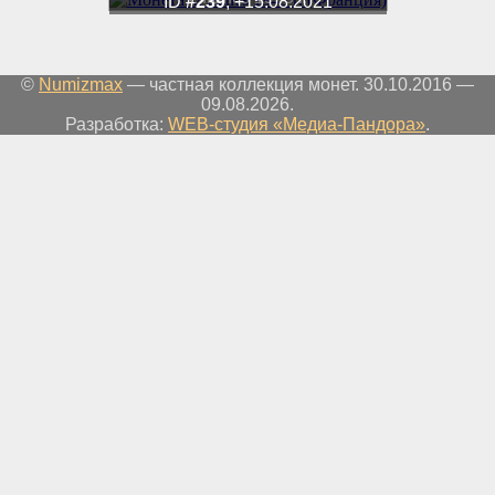
ID
#239
, +15.08.2021
©
Numizmax
— частная коллекция монет. 30.10.2016 —
09.08.2026.
Разработка:
WEB-студия «Медиа-Пандора»
.