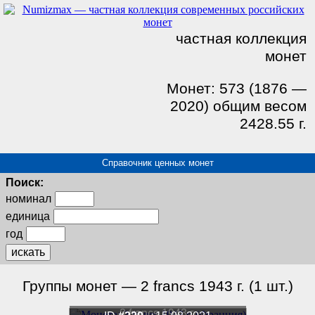
частная коллекция
монет
Монет: 573 (1876 —
2020) общим весом
2428.55 г.
Справочник ценных монет
Поиск:
номинал
единица
год
искать
Группы монет — 2 francs 1943 г. (1 шт.)
2 francs 1943 г.