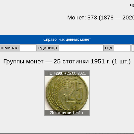
ч
Монет: 573 (1876 — 202
Справочник ценных монет
номинал
единица
год
Группы монет — 25 стотинки 1951 г. (1 шт.)
ID
#290
, +26.08.2021
25 стотинки 1951 г.