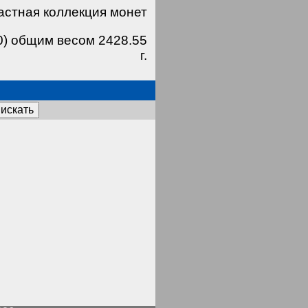
астная коллекция монет
0) общим весом 2428.55
г.
искать