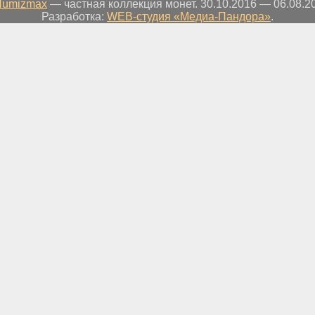
Numizmax
— частная коллекция монет. 30.10.2016 — 06.08.2
Разработка:
WEB-студия «Медиа-Пандора»
.