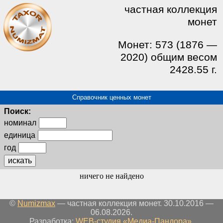
частная коллекция
монет
Монет: 573 (1876 —
2020) общим весом
2428.55 г.
Справочник ценных монет
Поиск:
номинал
единица
год
искать
ничего не найдено
©
Numizmax
— частная коллекция монет. 30.10.2016 —
06.08.2026.
Разработка:
WEB-студия «Медиа-Пандора»
.