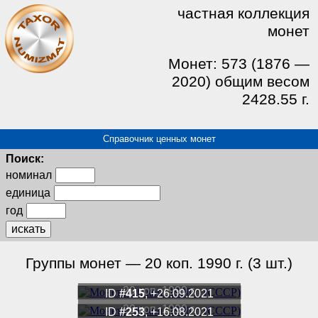
частная коллекция
монет
Монет: 573 (1876 —
2020) общим весом
2428.55 г.
Справочник ценных монет
Поиск:
номинал
единица
год
искать
Группы монет — 20 коп. 1990 г. (3 шт.)
20 коп. 1990 г.
ID
#415
, +26.09.2021
20 коп. 1990 г.
ID
#253
, +16.08.2021