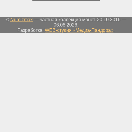
©
Numizmax
— частная коллекция монет. 30.10.2016 —
06.08.2026.
Разработка:
WEB-студия «Медиа-Пандора»
.