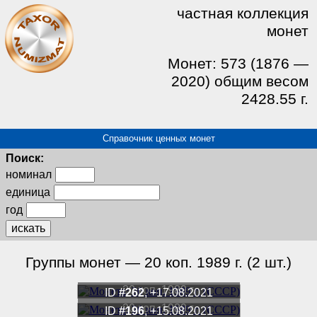
частная коллекция
монет
Монет: 573 (1876 —
2020) общим весом
2428.55 г.
Справочник ценных монет
Поиск:
номинал
единица
год
искать
Группы монет — 20 коп. 1989 г. (2 шт.)
20 коп. 1989 г.
ID
#262
, +17.08.2021
20 коп. 1989 г.
ID
#196
, +15.08.2021