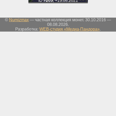
ID
#205
, +15.08.2021
©
Numizmax
— частная коллекция монет. 30.10.2016 —
08.08.2026.
Разработка:
WEB-студия «Медиа-Пандора»
.