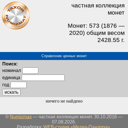
частная коллекция
монет
Монет: 573 (1876 —
2020) общим весом
2428.55 г.
Справочник ценных монет
Поиск:
номинал
единица
год
искать
ничего не найдено
©
Numizmax
— частная коллекция монет. 30.10.2016 —
07.08.2026.
Разработка:
WEB-студия «Медиа-Пандора»
.