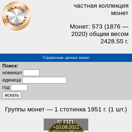
частная коллекция
монет
Монет: 573 (1876 —
2020) общим весом
2428.55 г.
Справочник ценных монет
Поиск:
номинал
единица
год
искать
Группы монет — 1 стотинка 1951 г. (1 шт.)
ID
#321
,
+10.09.2021