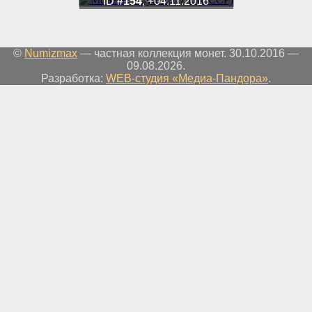
ID
#154
, +04.11.2016
©
Numizmax
— частная коллекция монет. 30.10.2016 —
09.08.2026.
Разработка:
WEB-студия «Медиа-Пандора»
.