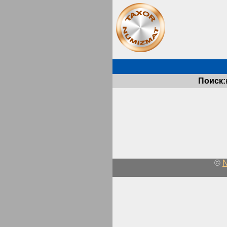
Поиск:
©