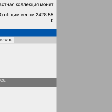
астная коллекция монет
0) общим весом 2428.55
г.
искать
026.