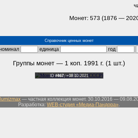
ч
Монет: 573 (1876 — 202
Справочник ценных монет
номинал
единица
год
Группы монет — 1 коп. 1991 г. (1 шт.)
1 коп. 1991 г.
ID
#467
, +08.10.2021
Numizmax
— частная коллекция монет. 30.10.2016 — 09.08.2
Разработка:
WEB-студия «Медиа-Пандора»
.