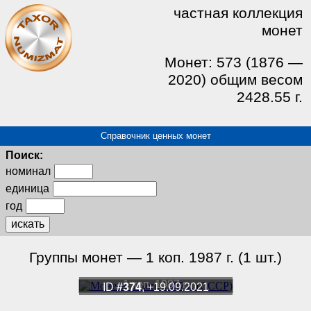
частная коллекция
монет
Монет: 573 (1876 —
2020) общим весом
2428.55 г.
Справочник ценных монет
Поиск:
номинал
единица
год
искать
Группы монет — 1 коп. 1987 г. (1 шт.)
1 коп. 1987 г.
ID
#374
, +19.09.2021