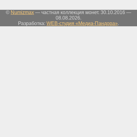
©
Numizmax
— частная коллекция монет. 30.10.2016 —
08.08.2026.
Разработка:
WEB-студия «Медиа-Пандора»
.