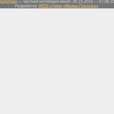
Numizmax
— частная коллекция монет. 30.10.2016 — 07.08.2
Разработка:
WEB-студия «Медиа-Пандора»
.