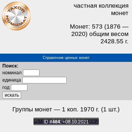
частная коллекция
монет
Монет: 573 (1876 —
2020) общим весом
2428.55 г.
Справочник ценных монет
Поиск:
номинал
единица
год
искать
Группы монет — 1 коп. 1970 г. (1 шт.)
1 коп. 1970 г.
ID
#464
, +08.10.2021