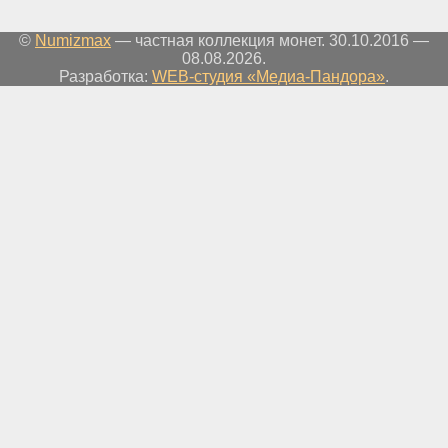
©
Numizmax
— частная коллекция монет. 30.10.2016 —
08.08.2026.
Разработка:
WEB-студия «Медиа-Пандора»
.