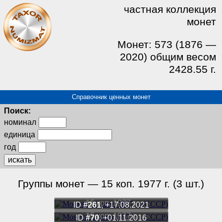
частная коллекция
монет
Монет: 573 (1876 —
2020) общим весом
2428.55 г.
Справочник ценных монет
Поиск:
номинал
единица
год
искать
Группы монет — 15 коп. 1977 г. (3 шт.)
15 коп. 1977 г.
ID
#261
, +17.08.2021
15 коп. 1977 г.
ID
#70
, +01.11.2016