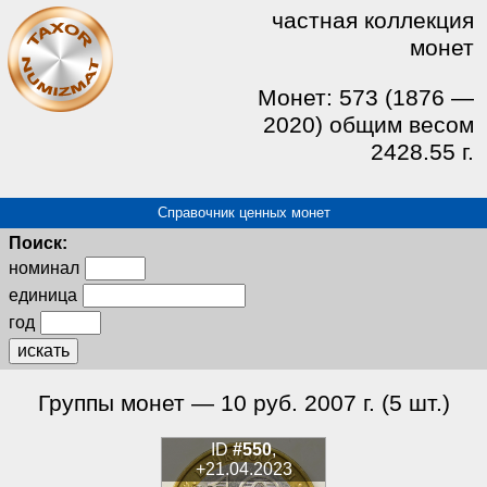
частная коллекция
монет
Монет: 573 (1876 —
2020) общим весом
2428.55 г.
Справочник ценных монет
Поиск:
номинал
единица
год
искать
Группы монет — 10 руб. 2007 г. (5 шт.)
ID
#550
,
+21.04.2023