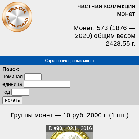
частная коллекция
монет
Монет: 573 (1876 —
2020) общим весом
2428.55 г.
Справочник ценных монет
Поиск:
номинал
единица
год
искать
Группы монет — 10 руб. 2000 г. (1 шт.)
ID
#98
, +02.11.2016