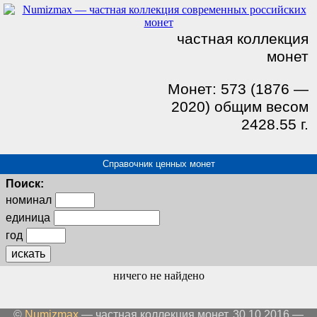
частная коллекция
монет
Монет: 573 (1876 —
2020) общим весом
2428.55 г.
Справочник ценных монет
Поиск:
номинал
единица
год
искать
ничего не найдено
©
Numizmax
— частная коллекция монет. 30.10.2016 —