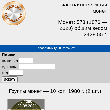
частная коллекция
монет
Монет: 573 (1876 —
2020) общим весом
2428.55 г.
Справочник ценных монет
Поиск:
номинал
единица
год
искать
Группы монет — 10 коп. 1980 г. (2 шт.)
ID
#280
,
+22.08.2021