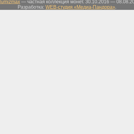
Numizmax
— частная коллекция монет. 30.10.2016 — 08.08.2
Разработка:
WEB-студия «Медиа-Пандора»
.