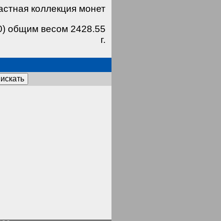
астная коллекция монет
0) общим весом 2428.55
г.
искать