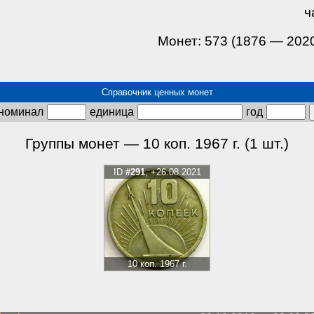
ч
Монет: 573 (1876 — 202
Справочник ценных монет
номинал
единица
год
Группы монет — 10 коп. 1967 г. (1 шт.)
ID
#291
, +26.08.2021
10 коп. 1967 г.