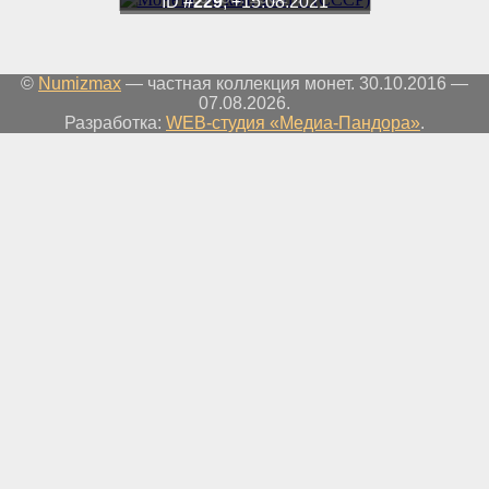
ID
#229
, +15.08.2021
©
Numizmax
— частная коллекция монет. 30.10.2016 —
07.08.2026.
Разработка:
WEB-студия «Медиа-Пандора»
.