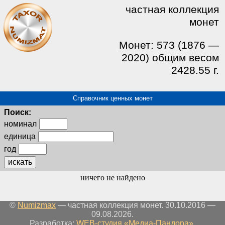
частная коллекция
монет
Монет: 573 (1876 —
2020) общим весом
2428.55 г.
Справочник ценных монет
Поиск:
номинал
единица
год
искать
ничего не найдено
©
Numizmax
— частная коллекция монет. 30.10.2016 —
09.08.2026.
Разработка:
WEB-студия «Медиа-Пандора»
.