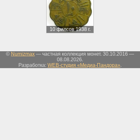
10 филсов 1938 г.
©
Numizmax
— частная коллекция монет. 30.10.2016 —
08.08.2026.
Разработка:
WEB-студия «Медиа-Пандора»
.