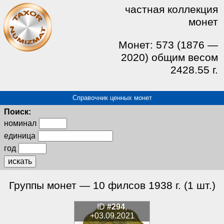
частная коллекция
монет
Монет: 573 (1876 —
2020) общим весом
2428.55 г.
Справочник ценных монет
Поиск:
номинал
единица
год
искать
Группы монет — 10 филсов 1938 г. (1 шт.)
ID
#294
,
+03.09.2021