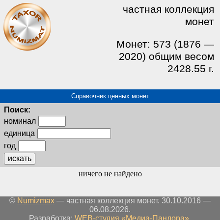
частная коллекция
монет
Монет: 573 (1876 —
2020) общим весом
2428.55 г.
Справочник ценных монет
Поиск:
номинал
единица
год
искать
ничего не найдено
©
Numizmax
— частная коллекция монет. 30.10.2016 —
06.08.2026.
Разработка:
WEB-студия «Медиа-Пандора»
.