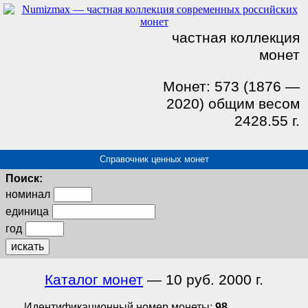
частная коллекция
монет
Монет: 573 (1876 —
2020) общим весом
2428.55 г.
Справочник ценных монет
Поиск:
номинал
единица
год
искать
Каталог монет
— 10 руб. 2000 г.
Идентификационный номер монеты:
98