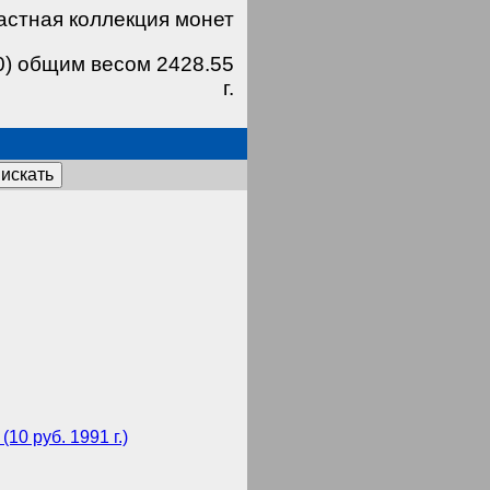
астная коллекция монет
0) общим весом 2428.55
г.
искать
10 руб. 1991 г.)