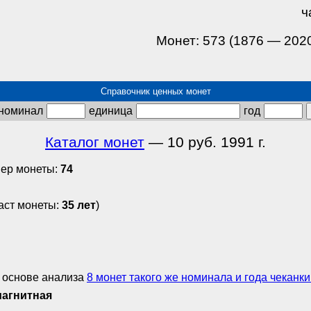
ч
Монет: 573 (1876 — 202
Справочник ценных монет
номинал
единица
год
Каталог монет
— 10 руб. 1991 г.
ер монеты:
74
аст монеты:
35 лет
)
 основе анализа
8 монет такого же номинала и года чеканки (
магнитная