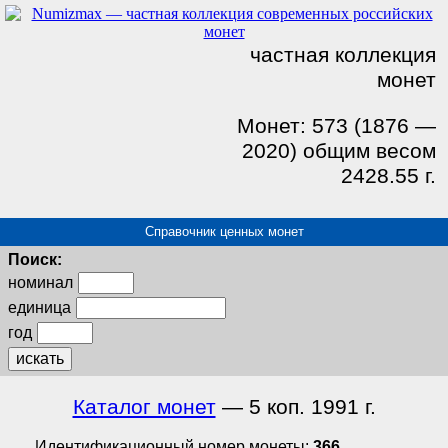
частная коллекция
монет
Монет: 573 (1876 —
2020) общим весом
2428.55 г.
Справочник ценных монет
Поиск:
номинал
единица
год
искать
Каталог монет
— 5 коп. 1991 г.
Идентификационный номер монеты:
366