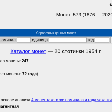
ч
Монет: 573 (1876 — 202
Справочник ценных монет
номинал
единица
год
Каталог монет
— 20 стотинки 1954 г.
ер монеты:
247
аст монеты:
72 года
)
 основе анализа
4 монет такого же номинала и года чеканки 
магнитная