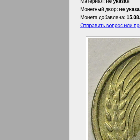
Материал:
не указан
Монетный двор:
не указ
Монета добавлена:
15.08
Отправить вопрос или п