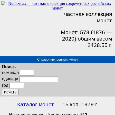
частная коллекция
монет
Монет: 573 (1876 —
2020) общим весом
2428.55 г.
Справочник ценных монет
Поиск:
номинал
единица
год
искать
Каталог монет
— 15 коп. 1979 г.
Идентификационный номер монеты:
212