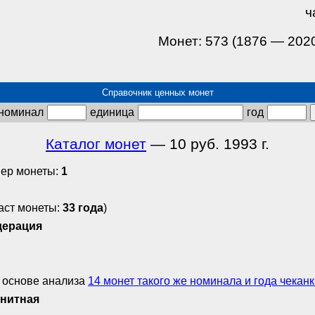
ч
Монет: 573 (1876 — 202
Справочник ценных монет
номинал
единица
год
Каталог монет
— 10 руб. 1993 г.
ер монеты:
1
аст монеты:
33 года
)
дерация
 основе анализа
14 монет такого же номинала и года чеканки 
нитная