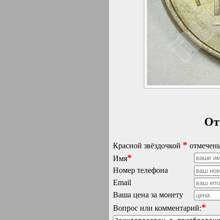
От
*
Красной звёздочкой
отмечены
*
Имя
Номер телефона
Email
Ваша цена за монету
*
Вопрос или комментарий: