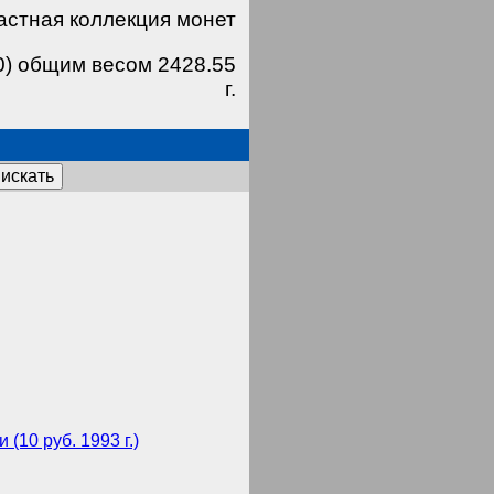
астная коллекция монет
0) общим весом 2428.55
г.
искать
(10 руб. 1993 г.)